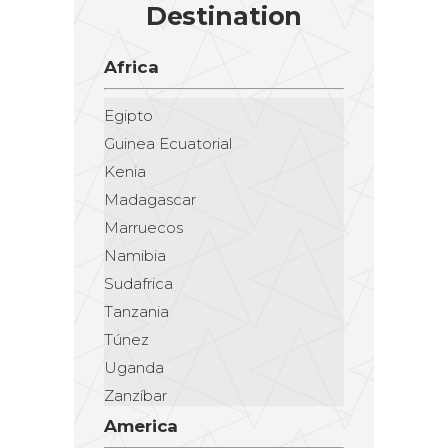
Destination
Africa
Egipto
Guinea Ecuatorial
Kenia
Madagascar
Marruecos
Namibia
Sudafrica
Tanzania
Túnez
Uganda
Zanzíbar
America